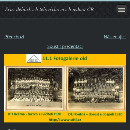
Svaz dělnických tělovýchovných jednot ČR
Předchozí
Následující
Spustit prezentaci