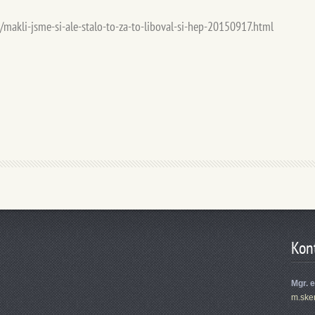
n/makli-jsme-si-ale-stalo-to-za-to-liboval-si-hep-20150917.html
Kon
Mgr. 
m.ske