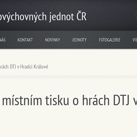
lovýchovných jednot ČR
NÁS
KONTAKT
NOVINKY
JEDNOTY
FOTOGALERIE
VI
hrách DTJ v Hradci Králové
 místním tisku o hrách DTJ 