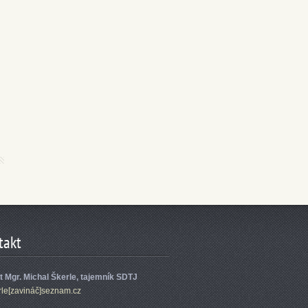
takt
et Mgr. Michal Škerle, tajemník SDTJ
rle[zavináč]seznam.cz