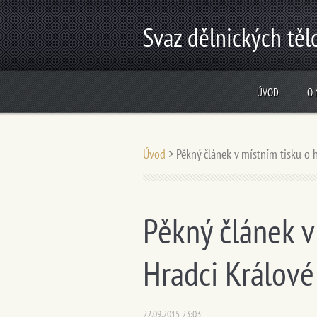
Svaz dělnických tě
ÚVOD
O 
Úvod
>
Pěkný článek v místním tisku o 
Pěkný článek v
Hradci Králové
22.09.2015 23:03