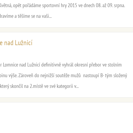
J Květná, opět pořádáme sportovní hry 2015 ve dnech 08. až 09. srpna.
dravíme a těšíme se na vaši...
e nad Lužnicí
 Lomnice nad Lužnicí definitivně vyhrál okresní přebor ve stolním
kupinu výše. Zároveň do nejnižší soutěže mužů nastoupí B- tým složený
terý skončil na 2.místě ve své kategorii v...