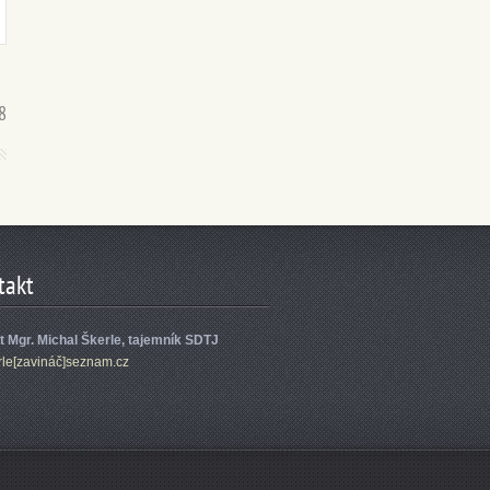
8
takt
et Mgr. Michal Škerle, tajemník SDTJ
rle[zavináč]seznam.cz