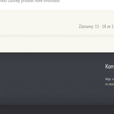
oci častněji přinášet nové informace.
Záznamy: 11 - 18 ze 1
Kon
Mgr. 
m.ske