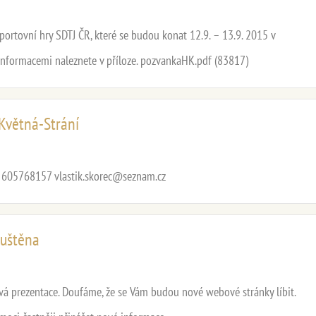
portovní hry SDTJ ČR, které se budou konat 12.9. – 13.9. 2015 v
 informacemi naleznete v příloze. pozvankaHK.pdf (83817)
Květná-Strání
ml 605768157 vlastik.skorec@seznam.cz
puštěna
á prezentace. Doufáme, že se Vám budou nové webové stránky líbit.