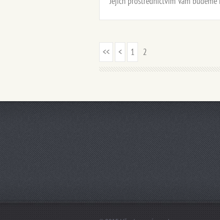
Jejich prostřednictvím Vám budeme m
<<
<
1
2