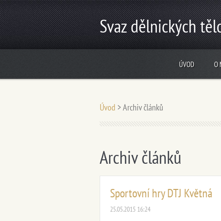
Svaz dělnických tě
ÚVOD
O 
Úvod
>
Archiv článků
Archiv článků
Sportovní hry DTJ Květná
25.05.2015 16:24