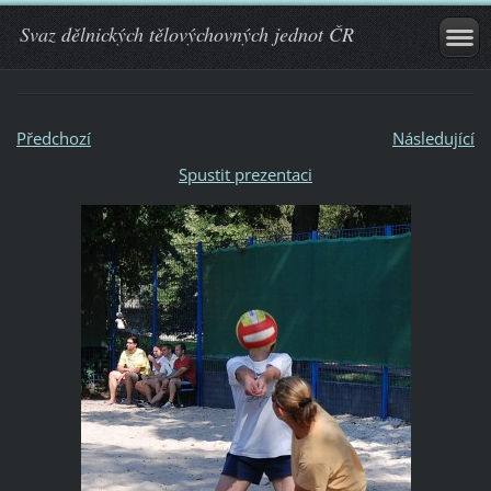
Svaz dělnických tělovýchovných jednot ČR
Předchozí
Následující
Spustit prezentaci